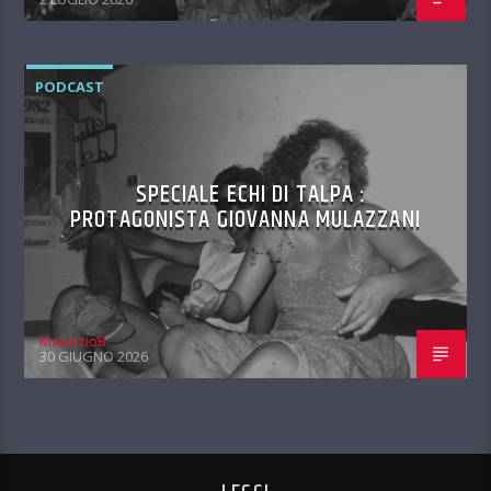
PODCAST
SPECIALE ECHI DI TALPA :
PROTAGONISTA GIOVANNA MULAZZANI
MaurizioB
30 GIUGNO 2026