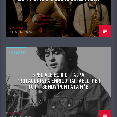
MaurizioB
7 LUGLIO 2026
PODCAST
SPECIALE ECHI DI TALPA :
PROTAGONISTA ENRICO RAFFAELLI PER
TUTTI BENDY PUNTATA N°8
MaurizioB
2 LUGLIO 2026