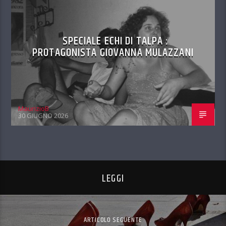
SPECIALE ECHI DI TALPA :
PROTAGONISTA GIOVANNA MULAZZANI
MaurizioB
30 GIUGNO 2026
LEGGI
ARTICOLO SEGUENTE