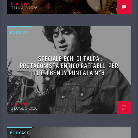
MaurizioB
7 LUGLIO 2026
PODCAST
SPECIALE ECHI DI TALPA :
PROTAGONISTA ENRICO RAFFAELLI PER
TUTTI BENDY PUNTATA N°8
MaurizioB
2 LUGLIO 2026
PODCAST