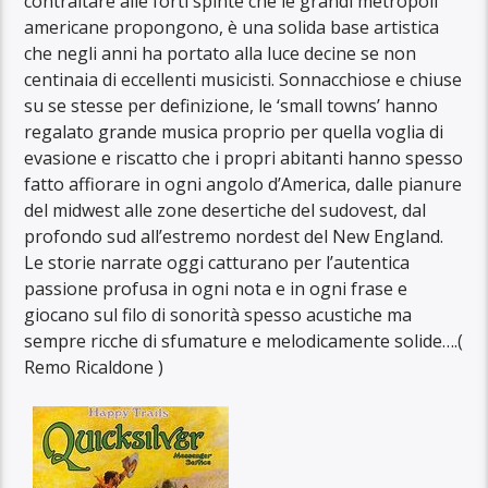
contraltare alle forti spinte che le grandi metropoli
americane propongono, è una solida base artistica
che negli anni ha portato alla luce decine se non
centinaia di eccellenti musicisti. Sonnacchiose e chiuse
su se stesse per definizione, le ‘small towns’ hanno
regalato grande musica proprio per quella voglia di
evasione e riscatto che i propri abitanti hanno spesso
fatto affiorare in ogni angolo d’America, dalle pianure
del midwest alle zone desertiche del sudovest, dal
profondo sud all’estremo nordest del New England.
Le storie narrate oggi catturano per l’autentica
passione profusa in ogni nota e in ogni frase e
giocano sul filo di sonorità spesso acustiche ma
sempre ricche di sfumature e melodicamente solide….(
Remo Ricaldone )