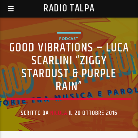
RADIO TALPA
PODCAST
GOOD VIBRATIONS – LUCA
SCARLINI “ZIGGY
STARDUST & PURPLE
RAIN”
SCRITTO DA
NICOLA
IL 20 OTTOBRE 2016