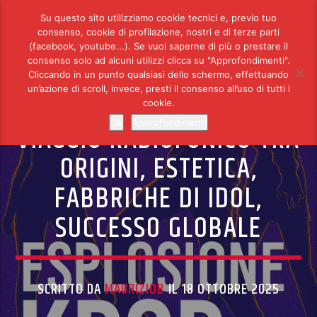
RADIO TALPA
Su questo sito utilizziamo cookie tecnici e, previo tuo
consenso, cookie di profilazione, nostri e di terze parti
(facebook, youtube...). Se vuoi saperne di più o prestare il
consenso solo ad alcuni utilizzi clicca su "Approfondimenti".
Cliccando in un punto qualsiasi dello schermo, effettuando
PODCAST
un’azione di scroll, invece, presti il consenso all’uso di tutti i
ESPLOSIONE KPOP :
cookie.
Ok
Approfondimenti
VIAGGIO RADIOFONICO TRA
ORIGINI, ESTETICA,
FABBRICHE DI IDOL,
SUCCESSO GLOBALE
SCRITTO DA
MAURIZIOB
IL 18 OTTOBRE 2025