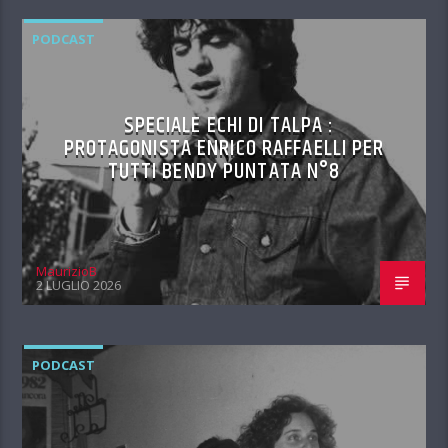
PODCAST
SPECIALE ECHI DI TALPA :
PROTAGONISTA ENRICO RAFFAELLI PER
TUTTI BENDY PUNTATA N°8
MaurizioB
2 LUGLIO 2026
PODCAST