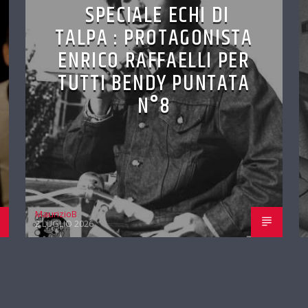
SPECIALE ECHI DI
TALPA : PROTAGONISTA
ENRICO RAFFAELLI PER
TUTTI BENDY PUNTATA
N°8
MaurizioB
2 LUGLIO 2026