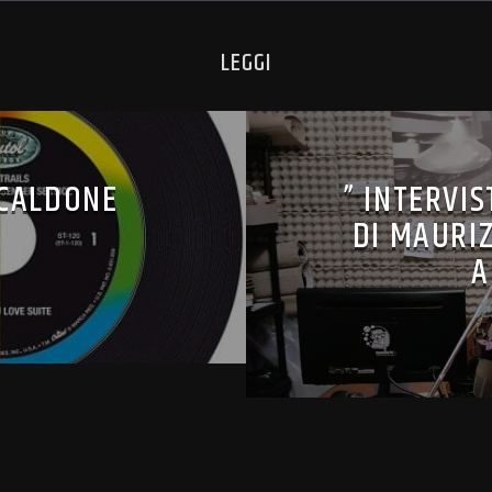
LEGGI
ICALDONE
” INTERVI
DI MAURIZ
A