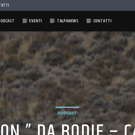
TATTI
PODCAST
EVENTI
TALPANEWS
CONTATTI
PODCAST
ON ” DA BODIE – C