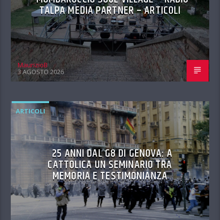
TALPA MEDIA PARTNER – ARTICOLI
MaurizioB
3 AGOSTO 2026
ARTICOLI
25 ANNI DAL G8 DI GENOVA: A
CATTOLICA UN SEMINARIO TRA
MEMORIA E TESTIMONIANZA