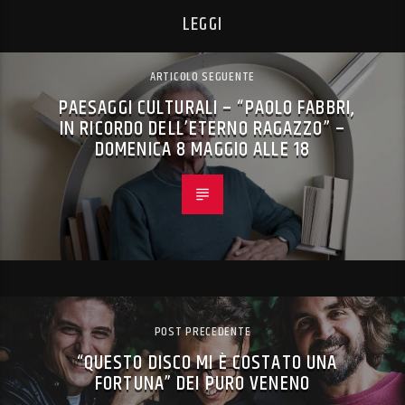
LEGGI
ARTICOLO SEGUENTE
PAESAGGI CULTURALI – “PAOLO FABBRI,
IN RICORDO DELL’ETERNO RAGAZZO” –
DOMENICA 8 MAGGIO ALLE 18
POST PRECEDENTE
“QUESTO DISCO MI È COSTATO UNA
FORTUNA” DEI PURO VENENO