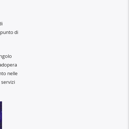
di
 punto di
ingolo
 adopera
nto nelle
 servizi