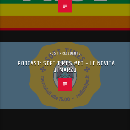
POST PRECEDENTE
PODCAST: SOFT TIMES #63 – LE NOVITÀ
DI MARZO