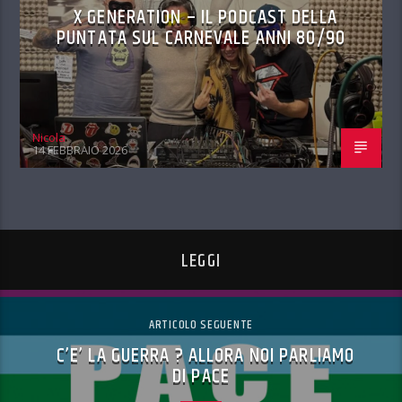
X GENERATION – IL PODCAST DELLA
PUNTATA SUL CARNEVALE ANNI 80/90
Nicola
14 FEBBRAIO 2026
LEGGI
ARTICOLO SEGUENTE
C’E’ LA GUERRA ? ALLORA NOI PARLIAMO
DI PACE