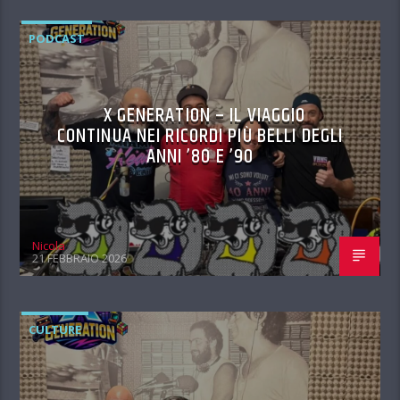
PODCAST
X GENERATION – IL VIAGGIO
CONTINUA NEI RICORDI PIÙ BELLI DEGLI
ANNI ’80 E ’90
Nicola
21 FEBBRAIO 2026
CULTURE