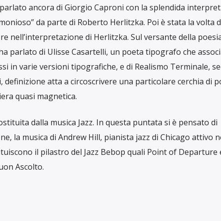
è parlato ancora di Giorgio Caproni con la splendida interpre
onioso” da parte di Roberto Herlitzka. Poi è stata la volta 
re nell’interpretazione di Herlitzka. Sul versante della poesi
a parlato di Ulisse Casartelli, un poeta tipografo che associ
ssi in varie versioni tipografiche, e di Realismo Terminale, s
 definizione atta a circoscrivere una particolare cerchia di po
iera quasi magnetica.
costituita dalla musica Jazz. In questa puntata si è pensato di
one, la musica di Andrew Hill, pianista jazz di Chicago attivo n
ituiscono il pilastro del Jazz Bebop quali Point of Departure 
uon Ascolto.