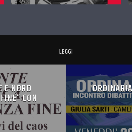
LEGGI
E E NORD
ORDINARIA
 FINE” CON