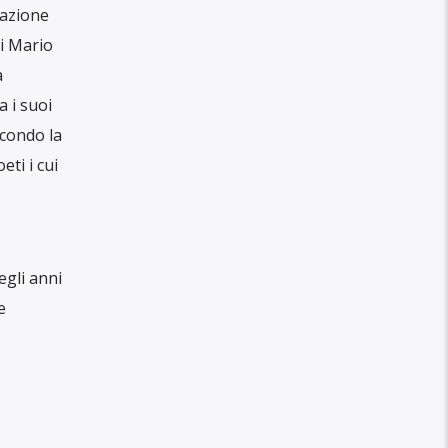
tazione
di Mario
a
a i suoi
econdo la
eti i cui
egli anni
e