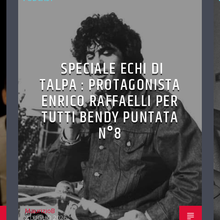
SPECIALE ECHI DI
TALPA : PROTAGONISTA
ENRICO RAFFAELLI PER
TUTTI BENDY PUNTATA
N°8
MaurizioB
2 LUGLIO 2026