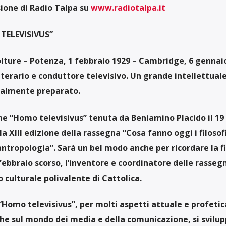
one di Radio Talpa su
www.radiotalpa.it
TELEVISIVUS”
olture – Potenza
, 1 febbraio 1929
– Cambridge
, 6 gennai
tterario
e conduttore televisivo. Un grande intellettual
nalmente preparato.
one “Homo televisivus” tenuta da Beniamino Placido il 1
la XIII edizione della rassegna “Cosa fanno oggi i filosofi
antropologia”. Sarà un bel modo anche per ricordare la f
 febbraio scorso, l’inventore e coordinatore delle rasseg
o culturale polivalente di Cattolica.
“
Homo televisivus”, per molti aspetti attuale e profetic
che sul mondo dei media e della comunicazione, si svilu