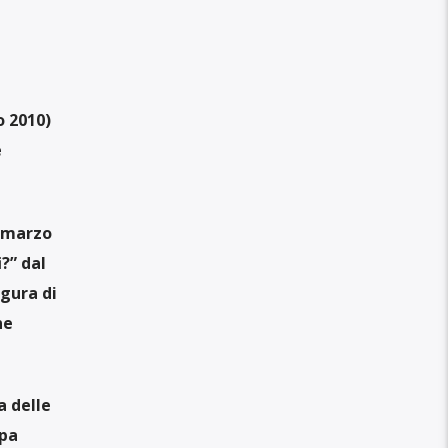
o 2010
)
e
9 marzo
?” dal
igura di
ne
a delle
ppa