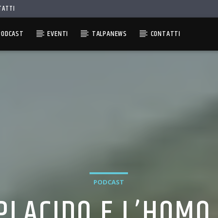
TATTI
PODCAST
EVENTI
TALPANEWS
CONTATTI
PODCAST
PLACIDO E L’HOMO 