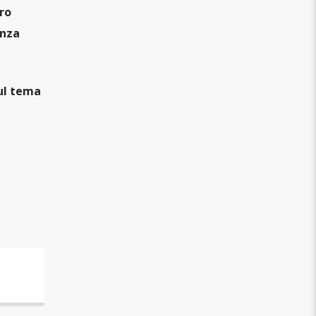
ro
enza
ul tema