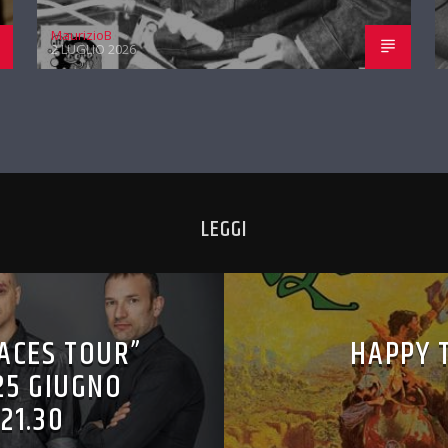
MaurizioB
2 LUGLIO 2026
LEGGI
ACES TOUR”
HAPPY 
25 GIUGNO
21.30