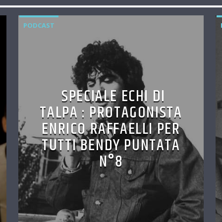
PODCAST
SPECIALE ECHI DI
TALPA : PROTAGONISTA
ENRICO RAFFAELLI PER
TUTTI BENDY PUNTATA
N°8