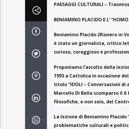
PAESAGGI CULTURALI – Trasmissi
BENIAMINO PLACIDO E L’ “HOMO 
Beniamino Placido
(Rionero in V
è stato un giornalista
, critico le
curioso, coraggioso e professio
Proponiamo l’ascolto della lezi
1993 a Cattolica in occasione del
titolo “IDOLI – Conversazioni di 
Marcello Di Bella scomparso il 6
filosofiche, e non solo, del Centr
La lezione di Beniamino Placido 
problematiche culturali e politi