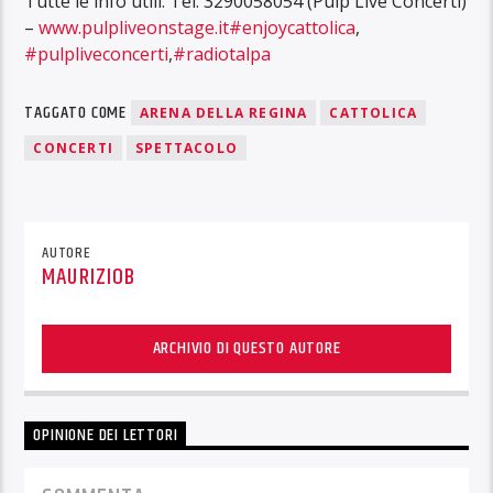
Tutte le info utili: Tel. 3290058054 (Pulp Live Concerti)
–
www.pulpliveonstage.it
#enjoycattolica
,
#pulpliveconcerti
,
#radiotalpa
TAGGATO COME
ARENA DELLA REGINA
CATTOLICA
CONCERTI
SPETTACOLO
AUTORE
MAURIZIOB
ARCHIVIO DI QUESTO AUTORE
OPINIONE DEI LETTORI