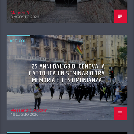
MaurizioB
3 AGOSTO 2026
ARTICOLI
25 ANNI DAL G8 DI GENOVA: A
CATTOLICA UN SEMINARIO TRA
MEMORIA E TESTIMONIANZA
Alessandro Boccalini
18 LUGLIO 2026