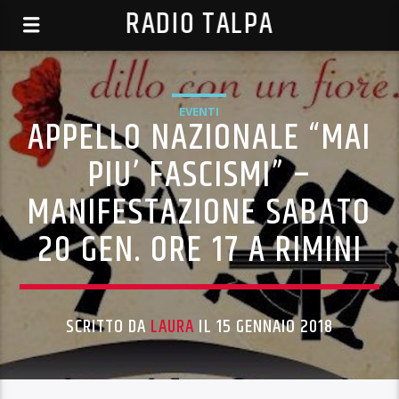
RADIO TALPA
EVENTI
APPELLO NAZIONALE “MAI
PIU’ FASCISMI” –
MANIFESTAZIONE SABATO
20 GEN. ORE 17 A RIMINI
SCRITTO DA
LAURA
IL 15 GENNAIO 2018