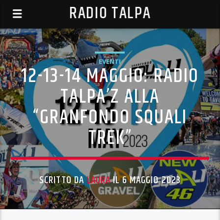
RADIO TALPA
EVENTI
12-13-14 MAGGIO: RADIO
TALPA’Z ALLA
“GRANFONDO SQUALI
TREK”
SCRITTO DA
LAURA
IL 6 MAGGIO 2023