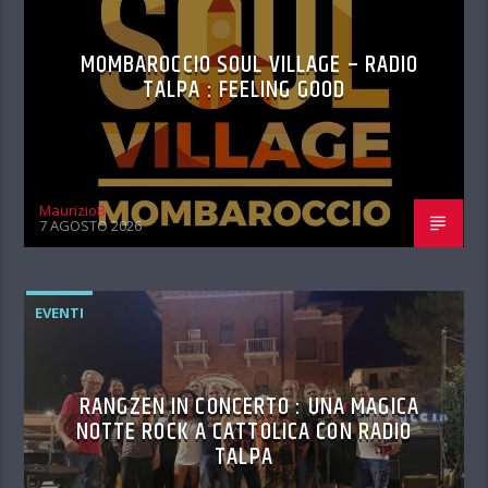
MOMBAROCCIO SOUL VILLAGE – RADIO
TALPA : FEELING GOOD
MaurizioB
7 AGOSTO 2026
EVENTI
RANGZEN IN CONCERTO : UNA MAGICA
NOTTE ROCK A CATTOLICA CON RADIO
TALPA