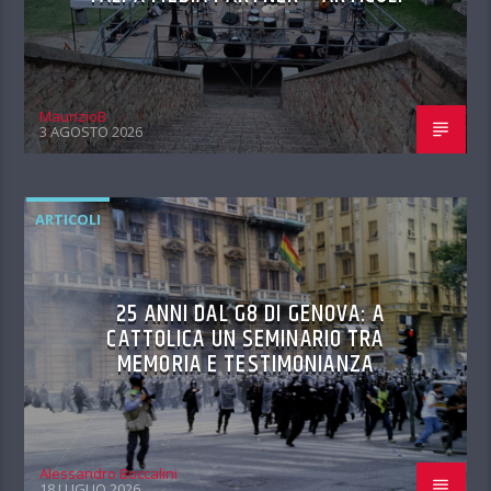
MaurizioB
3 AGOSTO 2026
ARTICOLI
25 ANNI DAL G8 DI GENOVA: A
CATTOLICA UN SEMINARIO TRA
MEMORIA E TESTIMONIANZA
Alessandro Boccalini
18 LUGLIO 2026