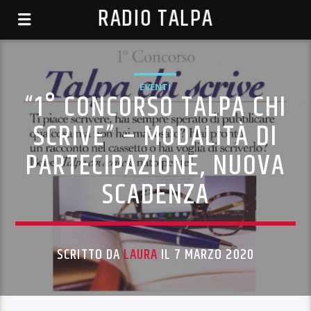
RADIO TALPA
EVENTI
“1° CONCORSO TALPA CHI
SCRIVE” – MODALITÀ DI
PARTECIPAZIONE, NUOVA
SCADENZA
SCRITTO DA
LAURA
IL 7 MARZO 2020