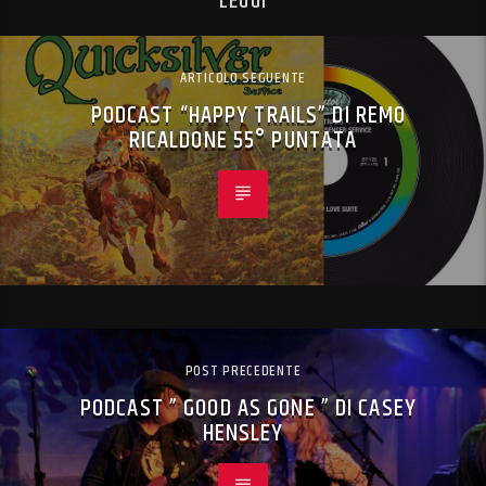
LEGGI
ARTICOLO SEGUENTE
PODCAST “HAPPY TRAILS” DI REMO
RICALDONE 55° PUNTATA
POST PRECEDENTE
PODCAST ” GOOD AS GONE ” DI CASEY
HENSLEY