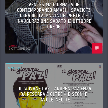
VENTESIMA GIORNATA DEL
CONTEMPORANEO AMACI – SPAZIO°Z
DI RADIO TALPA VIA DELPRETE 7 –
INAUGURAZIONE SABATO 12 OTTOBRE
ORE 16
Laura
6 OTTOBRE 2024
MOSTRE
IL GIOVANE PAZ : ANDREA PAZIENZA
DA PESCARA E OLTRE – DISEGNI E
TAVOLE INEDITE