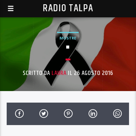
RADIO TALPA
MOSTRE
▪︎
SCRITTO DA
LAURA
IL 26 AGOSTO 2016