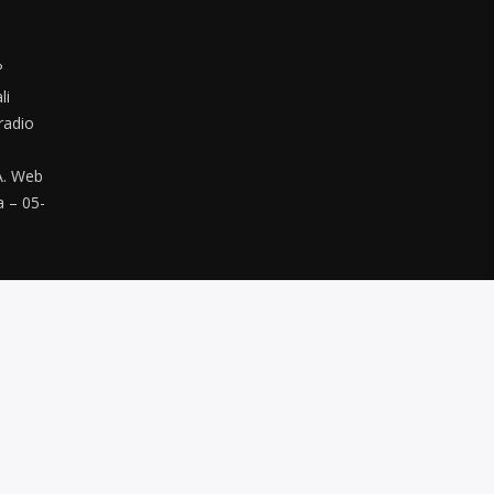
°
li
radio
. Web
a – 05-