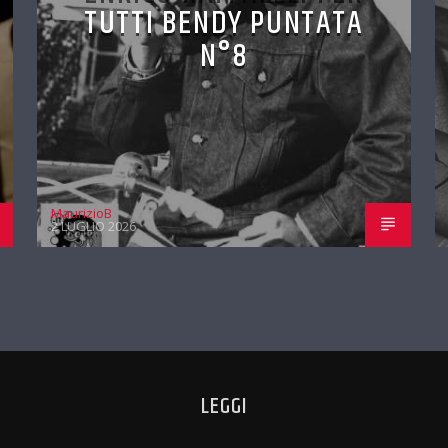
TUTTI BENDY PUNTATA
N°8
MaurizioB
2 LUGLIO 2026
LEGGI