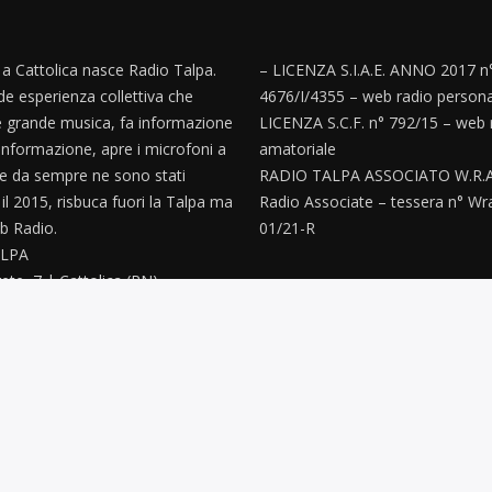
, a Cattolica nasce Radio Talpa.
– LICENZA S.I.A.E. ANNO 2017 n
e esperienza collettiva che
4676/I/4355 – web radio persona
 grande musica, fa informazione
LICENZA S.C.F. n° 792/15 – web 
informazione, apre i microfoni a
amatoriale
e da sempre ne sono stati
RADIO TALPA ASSOCIATO W.R.A
’ il 2015, risbuca fuori la Talpa ma
Radio Associate – tessera n° Wr
 Radio.
01/21-R
LPA
ete, 7 | Cattolica (RN)
paz@gmail.com