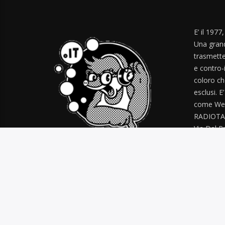
E’ il 1977
Una grand
trasmette
e contro-
coloro ch
esclusi. E
come Web
RADIOTA
Via Del Pr
radiotal