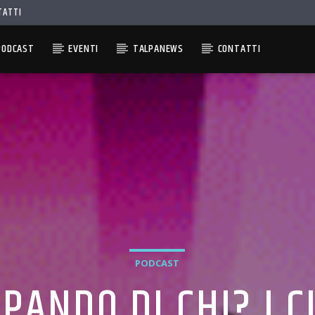
TATTI
PODCAST
EVENTI
TALPANEWS
CONTATTI
PODCAST
PANDO DI CHI? I 