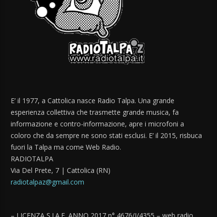
E’ il 1977, a Cattolica nasce Radio Talpa. Una grande
esperienza collettiva che trasmette grande musica, fa
informazione e contro-informazione, apre i microfoni a
coloro che da sempre ne sono stati esclusi. E’ il 2015, risbuca
fuori la Talpa ma come Web Radio.
RADIOTALPA
Via Del Prete, 7 | Cattolica (RN)
radiotalpaz@gmail.com
– LICENZA S.I.A.E. ANNO 2017 n° 4676/I/4355 – web radio