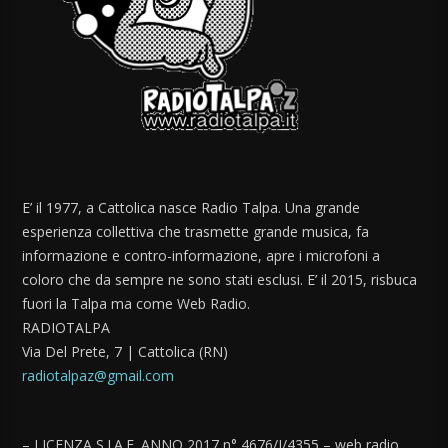
E’ il 1977, a Cattolica nasce Radio Talpa. Una grande
esperienza collettiva che trasmette grande musica, fa
informazione e contro-informazione, apre i microfoni a
coloro che da sempre ne sono stati esclusi. E’ il 2015, risbuca
fuori la Talpa ma come Web Radio.
RADIOTALPA
Via Del Prete, 7 | Cattolica (RN)
radiotalpaz@gmail.com
– LICENZA S.I.A.E. ANNO 2017 n° 4676/I/4355 – web radio