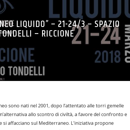
EO LIQUIDO” – 21-24/3 – SPAZIO
TONDELLI – RICCIONE
neo sono nati nel 2001, dopo l’attentato alle torri gemelle
’alternativa allo scontro di civiltà, a favore del confronto e
he si affacciano sul Mediterraneo. L’iniziativa propone