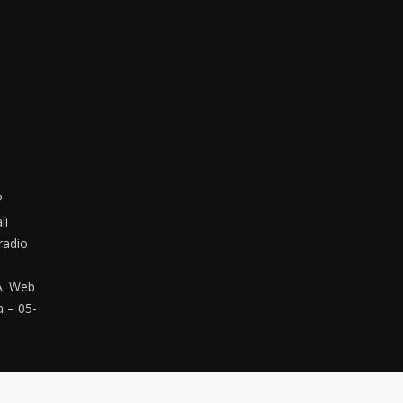
°
li
radio
. Web
a – 05-