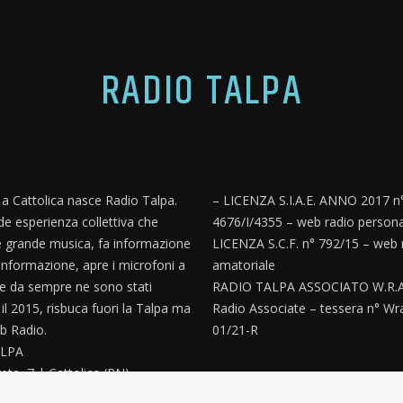
RADIO TALPA
, a Cattolica nasce Radio Talpa.
– LICENZA S.I.A.E. ANNO 2017 n
e esperienza collettiva che
4676/I/4355 – web radio persona
 grande musica, fa informazione
LICENZA S.C.F. n° 792/15 – web 
informazione, apre i microfoni a
amatoriale
e da sempre ne sono stati
RADIO TALPA ASSOCIATO W.R.A
’ il 2015, risbuca fuori la Talpa ma
Radio Associate – tessera n° Wr
 Radio.
01/21-R
LPA
ete, 7 | Cattolica (RN)
paz@gmail.com