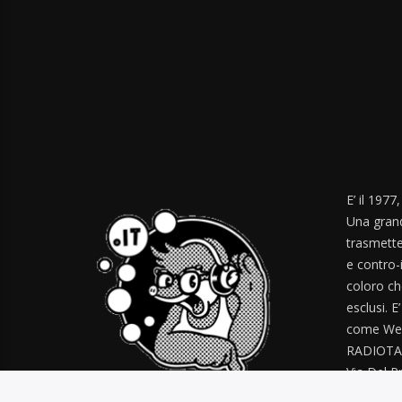
E’ il 1977
Una grand
trasmette
e contro-
coloro ch
esclusi. E
come Web
RADIOTA
Via Del Pr
radiotal