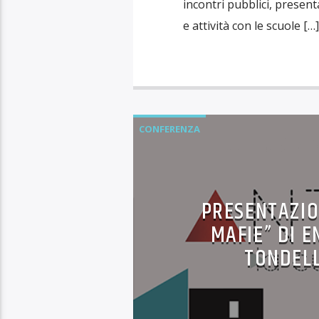
incontri pubblici, presenta
e attività con le scuole […]
CONFERENZA
PRESENTAZIO
MAFIE” DI E
TONDELL