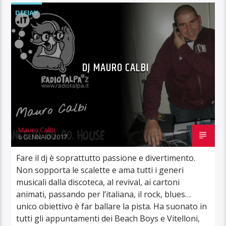
DEEJAY
DJ MAURO CALBI
Mauro Calbi
6 GENNAIO 2017
Fare il dj è soprattutto passione e divertimento.
Non sopporta le scalette e ama tutti i generi
musicali dalla discoteca, al revival, ai cartoni
animati, passando per l’italiana, il rock, blues…
unico obiettivo è far ballare la pista. Ha suonato in
tutti gli appuntamenti dei Beach Boys e Vitelloni,