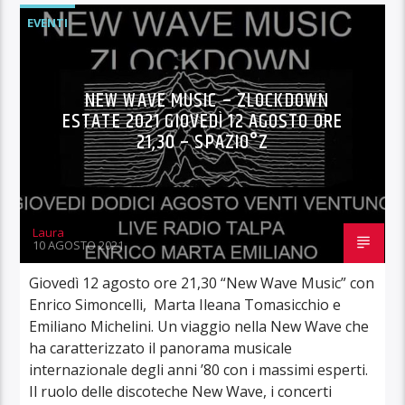
EVENTI
NEW WAVE MUSIC – ZLOCKDOWN
ESTATE 2021 GIOVEDÌ 12 AGOSTO ORE
21,30 – SPAZIO°Z
Laura
10 AGOSTO 2021
Giovedì 12 agosto ore 21,30 “New Wave Music” con
Enrico Simoncelli, Marta Ileana Tomasicchio e
Emiliano Michelini. Un viaggio nella New Wave che
ha caratterizzato il panorama musicale
internazionale degli anni ’80 con i massimi esperti.
Il ruolo delle discoteche New Wave, i concerti