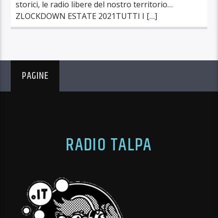
storici, le radio libere del nostro territorio…
ZLOCKDOWN ESTATE 2021TUTTI I […]
PAGINE
RADIO TALPA