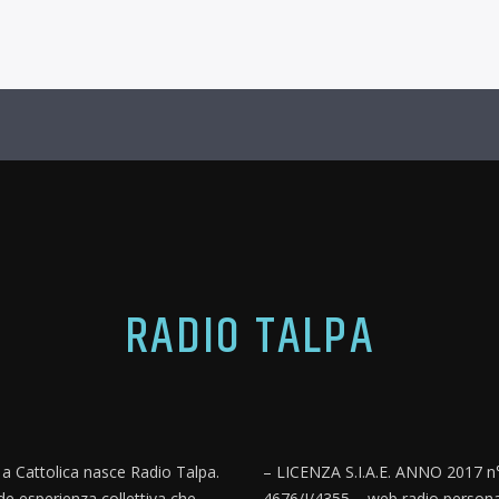
RADIO TALPA
, a Cattolica nasce Radio Talpa.
– LICENZA S.I.A.E. ANNO 2017 n
e esperienza collettiva che
4676/I/4355 – web radio persona