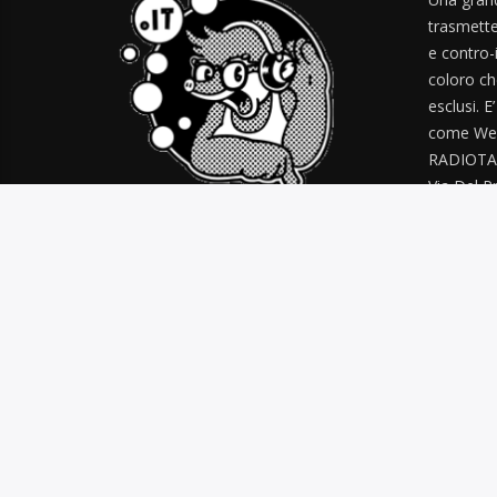
trasmette
e contro-
coloro ch
esclusi. E
come Web
RADIOTA
Via Del Pr
radiotal