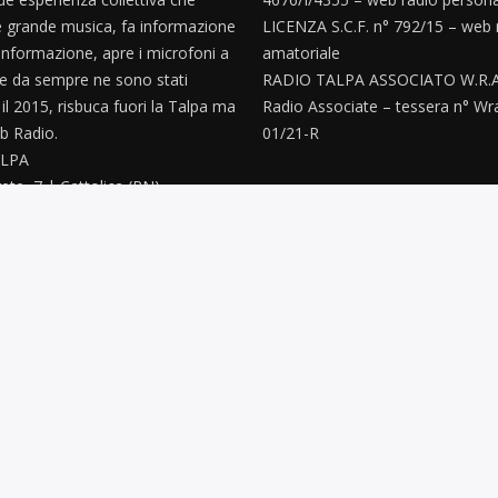
 grande musica, fa informazione
LICENZA S.C.F. n° 792/15 – web 
informazione, apre i microfoni a
amatoriale
e da sempre ne sono stati
RADIO TALPA ASSOCIATO W.R.A
’ il 2015, risbuca fuori la Talpa ma
Radio Associate – tessera n° Wr
 Radio.
01/21-R
LPA
ete, 7 | Cattolica (RN)
paz@gmail.com