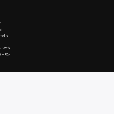
°
li
radio
. Web
a – 05-