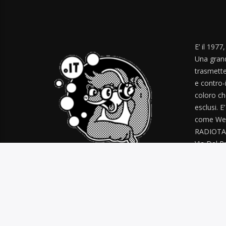
E’ il 1977
Una grand
trasmette
e contro-
coloro ch
esclusi. E
come Web
RADIOTA
Via Del Pr
radiotal