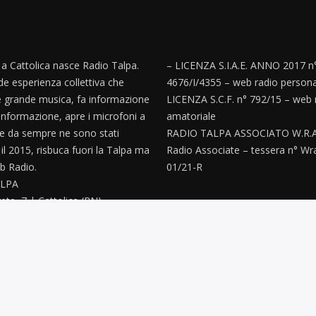
, a Cattolica nasce Radio Talpa.
– LICENZA S.I.A.E. ANNO 2017 n
e esperienza collettiva che
4676/I/4355 – web radio persona
 grande musica, fa informazione
LICENZA S.C.F. n° 792/15 – web 
informazione, apre i microfoni a
amatoriale
e da sempre ne sono stati
RADIO TALPA ASSOCIATO W.R.A
’ il 2015, risbuca fuori la Talpa ma
Radio Associate – tessera n° Wr
 Radio.
01/21-R
LPA
ete, 7 | Cattolica (RN)
paz@gmail.com