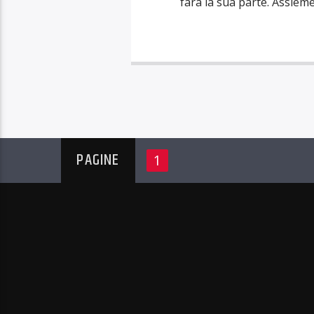
farà la sua parte. Assieme
PAGINE
1