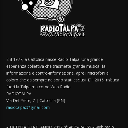
E’ il 1977, a Cattolica nasce Radio Talpa. Una grande
esperienza collettiva che trasmette grande musica, fa
informazione e contro-informazione, apre i microfoni a
coloro che da sempre ne sono stati esclusi. E’ il 2015, risbuca
fuori la Talpa ma come Web Radio.
RADIOTALPA
Via Del Prete, 7 | Cattolica (RN)
radiotalpaz@gmail.com
– LICENZA S.I.A.E. ANNO 2017 n° 4676/I/4355 – web radio