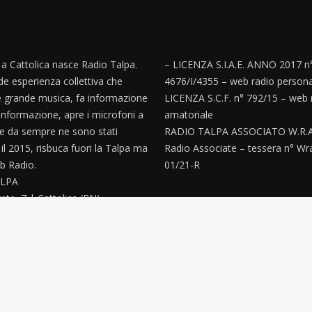
, a Cattolica nasce Radio Talpa.
– LICENZA S.I.A.E. ANNO 2017 n
e esperienza collettiva che
4676/I/4355 – web radio persona
 grande musica, fa informazione
LICENZA S.C.F. n° 792/15 – web 
informazione, apre i microfoni a
amatoriale
e da sempre ne sono stati
RADIO TALPA ASSOCIATO W.R.A
’ il 2015, risbuca fuori la Talpa ma
Radio Associate – tessera n° Wr
 Radio.
01/21-R
LPA
ete, 7 | Cattolica (RN)
paz@gmail.com