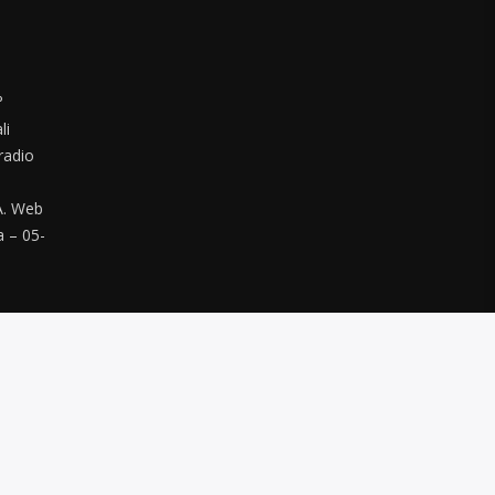
°
li
radio
. Web
a – 05-