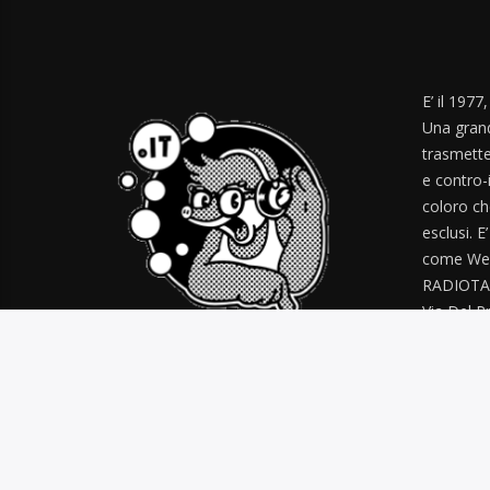
E’ il 1977
Una grand
trasmette
e contro-
coloro ch
esclusi. E
come Web
RADIOTA
Via Del Pr
radiotal