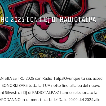
TRO 2025 CON I DJ DI RADIOTALPA
N SILVESTRO 2025 con Radio Talpa!Ovunque tu sia, accedi
er SONORIZZARE tutta la TUA notte fino all’alba del nuovo
San) Silvestro i DJ di RADIOTALPA•Z hanno selezionato la
PODANNO in-di-men-ti-ca-bi-le! Dalle 20:00 del 2024 alle