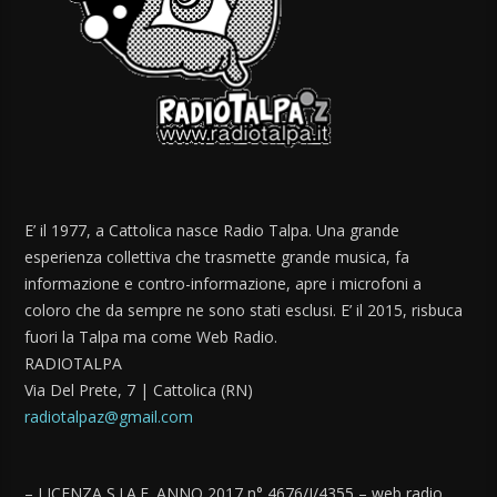
E’ il 1977, a Cattolica nasce Radio Talpa. Una grande
esperienza collettiva che trasmette grande musica, fa
informazione e contro-informazione, apre i microfoni a
coloro che da sempre ne sono stati esclusi. E’ il 2015, risbuca
fuori la Talpa ma come Web Radio.
RADIOTALPA
Via Del Prete, 7 | Cattolica (RN)
radiotalpaz@gmail.com
– LICENZA S.I.A.E. ANNO 2017 n° 4676/I/4355 – web radio