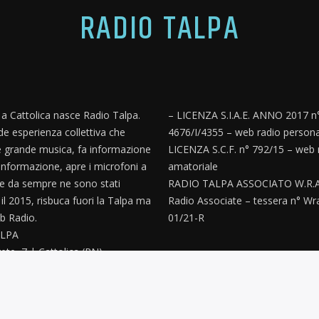
RADIO TALPA
, a Cattolica nasce Radio Talpa.
– LICENZA S.I.A.E. ANNO 2017 n
e esperienza collettiva che
4676/I/4355 – web radio persona
 grande musica, fa informazione
LICENZA S.C.F. n° 792/15 – web 
informazione, apre i microfoni a
amatoriale
e da sempre ne sono stati
RADIO TALPA ASSOCIATO W.R.A
’ il 2015, risbuca fuori la Talpa ma
Radio Associate – tessera n° Wr
 Radio.
01/21-R
LPA
ete, 7 | Cattolica (RN)
paz@gmail.com