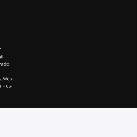
°
li
radio
. Web
a – 05-