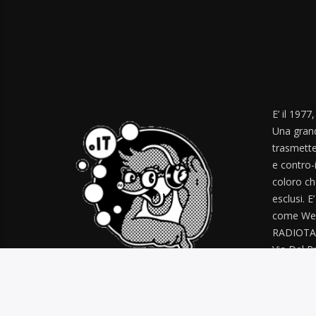
E’ il 1977
Una grand
trasmette
e contro-
coloro ch
esclusi. E
come Web
RADIOTA
Via Del Pr
radiotal