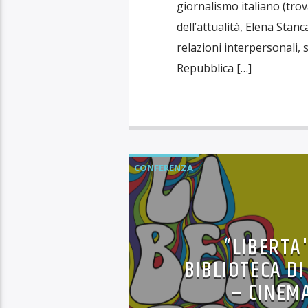
giornalismo italiano (trov
dell’attualità, Elena Stan
relazioni interpersonali, 
Repubblica […]
CONFERENZA
“LIBERTA
BIBLIOTECA D
– CINEM