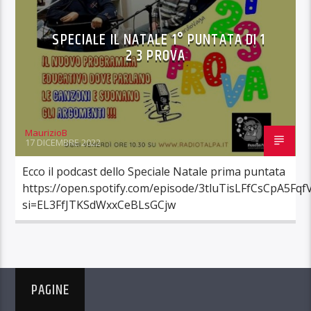
SPECIALE IL NATALE 1° PUNTATA DI 1
2 3 PROVA
MaurizioB
17 DICEMBRE 2022
Ecco il podcast dello Speciale Natale prima puntata
https://open.spotify.com/episode/3tluTisLFfCsCpA5Fq
si=EL3FfJTKSdWxxCeBLsGCjw
PAGINE