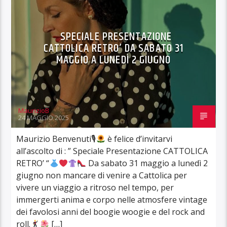
SPECIALE PRESENTAZIONE
CATTOLICA RETRO’ DA SABATO 31
MAGGIO A LUNEDÌ 2 GIUGNO
MaurizioB
24 MAGGIO 2025
Maurizio Benvenuti🎙
è felice d’invitarvi
all’ascolto di : ” Speciale Presentazione CATTOLICA
RETRO’ “
Da sabato 31 maggio a lunedì 2
giugno non mancare di venire a Cattolica per
vivere un viaggio a ritroso nel tempo, per
immergerti anima e corpo nelle atmosfere vintage
dei favolosi anni del boogie woogie e del rock and
roll.
[…]