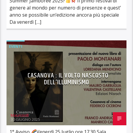
Summer Jamboree 2025?
Il primo festival di
genere al mondo per numero di presenze e quest’
anno se possibile un’edizione ancora più speciale
Da venerdì […]
EVENTI
CASANOVA : IL VOLTO NASCOSTO
DELL’ILLUMINISMO
MaurizioB
30 GIUGNO 2025
1° Avviso
Venerdì 25 luglio ore 17.30 Sala