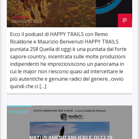
MaurizioB
28 GIUGNO 2025
Ecco il podcast di HAPPY TRAILS con Remo
Ricaldone e Maurizio Benvenuti HAPPY TRAILS
puntata 258 Quella di oggi è una puntata dal forte
sapore country, incentrata sulle molte produzioni
indipendenti he impreziosiscono un panorama in
cui le major non riescono quasi ad intercettare le
più autentiche e genuine radici del genere…ovvio
quindi che ci […]
PODCAST
NATIVI AMERICANI IERI E OGGI DI