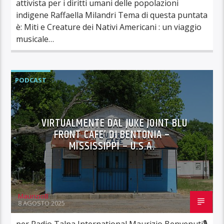
attivista per i diritti umani delle popolazioni
indigene Raffaella Milandri Tema di questa puntata
è: Miti e Creature dei Nativi Americani : un viaggio
musicale…
PODCAST
VIRTUALMENTE DAL JUKE JOINT BLU
FRONT CAFE’ DI BENTONIA –
MISSISSIPPI – U.S.A.
MaurizioB
8 AGOSTO 2025
per Radio Talpa International Maurizio Benvenuti🎙