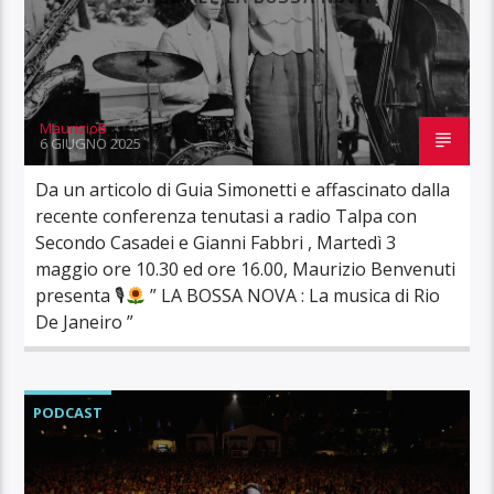
MaurizioB
6 GIUGNO 2025
Da un articolo di Guia Simonetti e affascinato dalla
recente conferenza tenutasi a radio Talpa con
Secondo Casadei e Gianni Fabbri , Martedì 3
maggio ore 10.30 ed ore 16.00, Maurizio Benvenuti
presenta 🎙
” LA BOSSA NOVA : La musica di Rio
De Janeiro ”
PODCAST