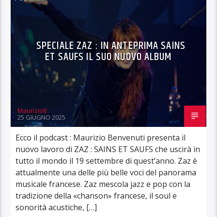
SPECIALE ZAZ : IN ANTEPRIMA SAINS
ET SAUFS IL SUO NUOVO ALBUM
MaurizioB
25 GIUGNO 2025
Ecco il podcast : Maurizio Benvenuti presenta il
nuovo lavoro di ZAZ : SAINS ET SAUFS che uscirà in
tutto il mondo il 19 settembre di quest’anno. Zaz è
attualmente una delle più belle voci del panorama
musicale francese. Zaz mescola jazz e pop con la
tradizione della «chanson» francese, il soul e
sonorità acustiche, […]