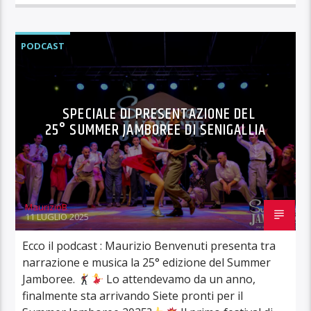
PODCAST
SPECIALE DI PRESENTAZIONE DEL
25° SUMMER JAMBOREE DI SENIGALLIA
MaurizioB
11 LUGLIO 2025
Ecco il podcast : Maurizio Benvenuti presenta tra
narrazione e musica la 25° edizione del Summer
Jamboree.
Lo attendevamo da un anno,
finalmente sta arrivando Siete pronti per il