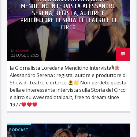
MENDICINO INTERVISTA ALESSANDRO
SERENA, REGISTA, AUTORE E
PRODUTTORE DI SHOW DI TEATRO E DI
CIRCO
MaurizioB
22 LUGLIO 2025
la Giornalista Loredana Mendicino intervista🎙
Alessandro Serena : regista, autore e produttore di
Show di Teatro e di Circo.
Non perdete questa
bella e interessante intervista sulla Storia del Circo
e altro su www.radiotalpa.it, free to dream since
1977
PODCAST