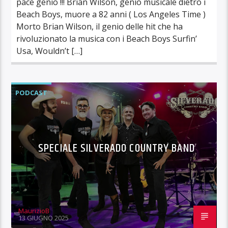
pace genio !!! Brian Wilson, genio musicale dietro i
Beach Boys, muore a 82 anni ( Los Angeles Time )
Morto Brian Wilson, il genio delle hit che ha
rivoluzionato la musica con i Beach Boys Surfin’
Usa, Wouldn’t […]
PODCAST
SPECIALE SILVERADO COUNTRY BAND
MaurizioB
13 GIUGNO 2025