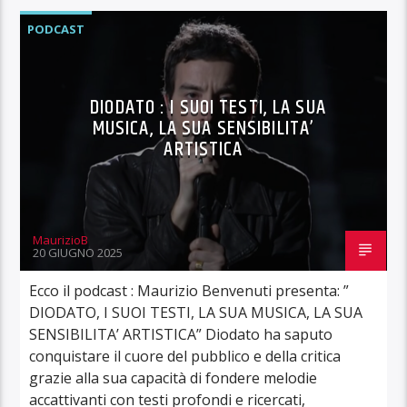
PODCAST
DIODATO : I SUOI TESTI, LA SUA
MUSICA, LA SUA SENSIBILITA’
ARTISTICA
MaurizioB
20 GIUGNO 2025
Ecco il podcast : Maurizio Benvenuti presenta: ”
DIODATO, I SUOI TESTI, LA SUA MUSICA, LA SUA
SENSIBILITA’ ARTISTICA” Diodato ha saputo
conquistare il cuore del pubblico e della critica
grazie alla sua capacità di fondere melodie
accattivanti con testi profondi e ricercati,