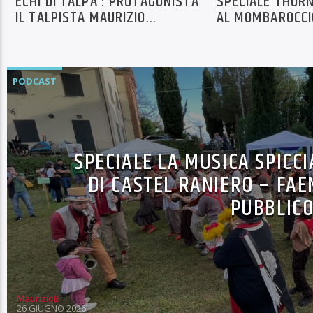
ECHI DI TALPA : PROTAGONISTA
SPECIALE THOR
IL TALPISTA MAURIZIO
AL MOMBAROCCI
CECCHINI 6 PUNTATA
VILLAGE DI MAUR
BENVENUTI
PODCAST
SPECIALE LA MUSICA SPICCI
DI CASTEL RANIERO – FAE
PUBBLIC
MaurizioB
26 GIUGNO 2026