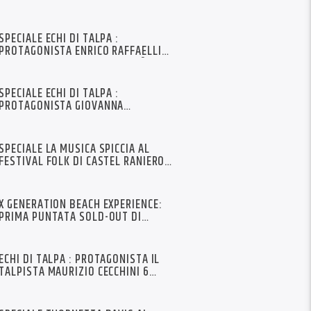
SPECIALE ECHI DI TALPA :
PROTAGONISTA ENRICO RAFFAELLI
PER TUTTI BENDY PUNTATA N°8
SPECIALE ECHI DI TALPA :
PROTAGONISTA GIOVANNA
MULAZZANI
SPECIALE LA MUSICA SPICCIA AL
FESTIVAL FOLK DI CASTEL RANIERO –
FAENZA -PREMIO DEL PUBBLICO
X GENERATION BEACH EXPERIENCE:
PRIMA PUNTATA SOLD-OUT DI
EMOZIONI
ECHI DI TALPA : PROTAGONISTA IL
TALPISTA MAURIZIO CECCHINI 6
PUNTATA