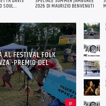
NETTA DAVIS
SPECIALE SUMMER JAMBOREE
S
O SOUL
2026 DI MAURIZIO BENVENUTI
M
IZIO
3
A AL FESTIVAL FOLK
NZA -PREMIO DEL
O