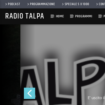
PODCAST
PROGRAMMAZIONE
SPECIALE 5 X 1000
CON
RADIO TALPA
HOME
PROGRAMMI
E’ uscito