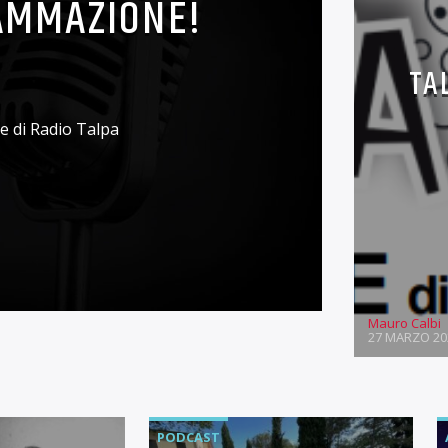
AMMAZIONE!
TA
 di Radio Talpa
Mauro Calbi
27 MARZO 20
PODCAST