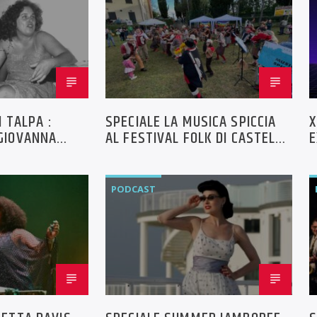
I TALPA :
SPECIALE LA MUSICA SPICCIA
X
GIOVANNA
AL FESTIVAL FOLK DI CASTEL
E
RANIERO – FAENZA -PREMIO
S
DEL PUBBLICO
PODCAST