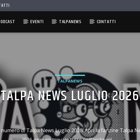
TATTI
PODCAST
EVENTI
TALPANEWS
CONTATTI
TALPANEWS
TALPA NEWS LUGLIO 2026
 il numero di Talpa News Luglio 2026! Apri la fanzine Talpa N
2026 oppure trovale tutte nell’archivio!