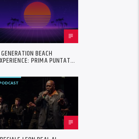
DEEJAY
EVENTI
MUSICA
PODCAST
RADIO
VINTAGE
 GENERATION BEACH
XPERIENCE: PRIMA PUNTATA
OLD-OUT DI EMOZIONI
PODCAST